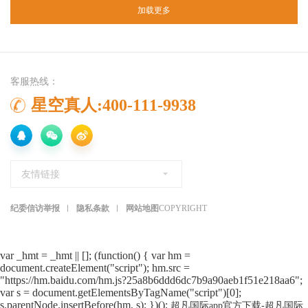
加载更多
客服热线：
星空真人:400-111-9938
友情链接
纪委信访举报
隐私条款
网站地图
COPYRIGHT
var _hmt = _hmt || []; (function() { var hm =
document.createElement("script"); hm.src =
"https://hm.baidu.com/hm.js?25a8b6ddd6dc7b9a90aeb1f51e218aa6";
var s = document.getElementsByTagName("script")[0];
s.parentNode.insertBefore(hm, s); })();
超凡国际app官方下载-超凡国际